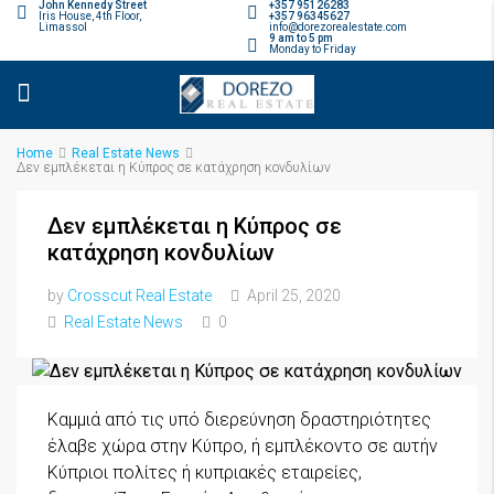
John Kennedy Street
+357 95126283
Iris House, 4th Floor,
+357 96345627
Limassol
info@dorezorealestate.com
9 am to 5 pm
Monday to Friday
Home
Real Estate News
Δεν εμπλέκεται η Κύπρος σε κατάχρηση κονδυλίων
Δεν εμπλέκεται η Κύπρος σε
κατάχρηση κονδυλίων
by
Crosscut Real Estate
April 25, 2020
Real Estate News
0
Kαμμιά από τις υπό διερεύνηση δραστηριότητες
έλαβε χώρα στην Κύπρο, ή εμπλέκοντο σε αυτήν
Κύπριοι πολίτες ή κυπριακές εταιρείες,